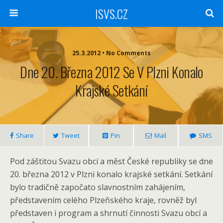
ISVS.CZ
25.3.2012 • No Comments
Dne 20. Března 2012 Se V Plzni Konalo
Krajské Setkání
Share
Tweet
Pin
Mail
SMS
Pod záštitou Svazu obcí a měst České republiky se dne
20. března 2012 v Plzni konalo krajské setkání. Setkání
bylo tradičně započato slavnostním zahájením,
představením celého Plzeňského kraje, rovněž byl
představen i program a shrnutí činnosti Svazu obcí a