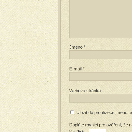
Jméno
*
E-mail
*
Webová stránka
Uložit do prohlížeče jméno,
Doplňte rovnici pro ověření, že n
8 − dva =