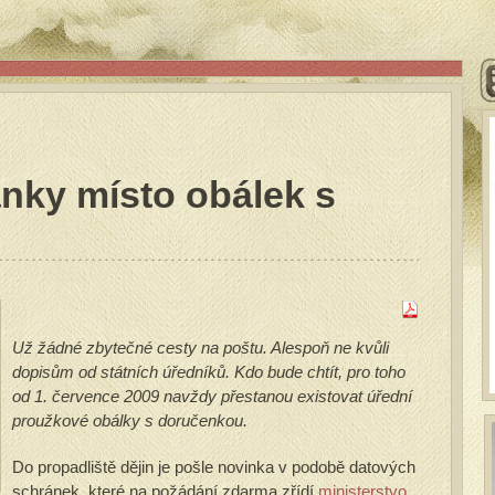
nky místo obálek s
Už žádné zbytečné cesty na poštu. Alespoň ne kvůli
dopisům od státních úředníků. Kdo bude chtít, pro toho
od 1. července 2009 navždy přestanou existovat úřední
proužkové obálky s doručenkou.
Do propadliště dějin je pošle novinka v podobě datových
schránek, které na požádání zdarma zřídí
ministerstvo