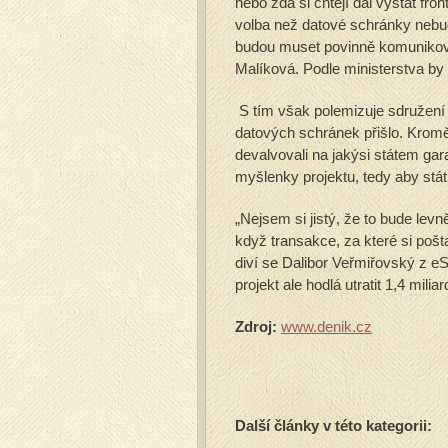
nebo zda si chtějí dál vystát fro
volba než datové schránky nebu
budou muset povinně komunikova
Malíková. Podle ministerstva by t
S tím však polemizuje sdružení Ef
datových schránek přišlo. Kromě 
devalvovali na jakýsi státem gar
myšlenky projektu, tedy aby stát 
„Nejsem si jistý, že to bude levn
když transakce, za které si pošt
diví se Dalibor Veřmiřovský z eS
projekt ale hodlá utratit 1,4 milia
Zdroj:
www.denik.cz
Další články v této kategorii: