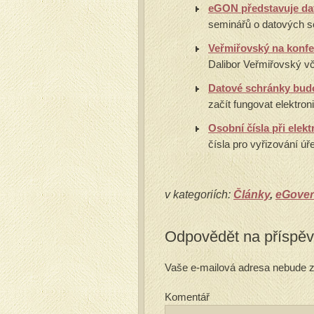
eGON představuje da
seminářů o datových s
Veřmiřovský na konfe
Dalibor Veřmiřovský vč
Datové schránky bud
začít fungovat elektro
Osobní čísla při el
čísla pro vyřizování úř
v kategoriích:
Články
,
eGove
Odpovědět na příspě
Vaše e-mailová adresa nebude z
Komentář