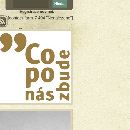
Registrace novinek
[contact-form-7 404 "Nenalezeno"]