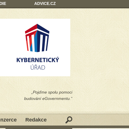
DIE
ADVICE.CZ
„Pojďme spolu pomoci
budování eGovernmentu.”
Inzerce
Redakce