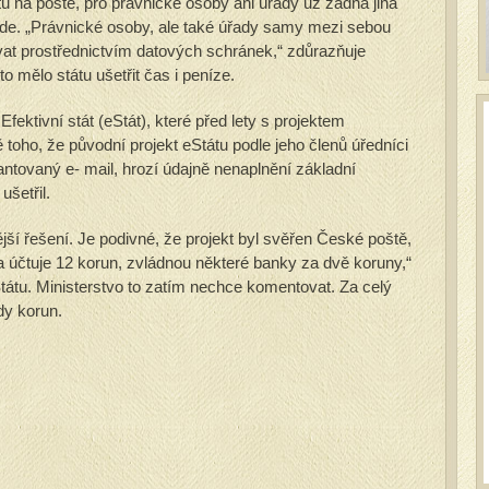
ntu na poště, pro právnické osoby ani úřady už žádná jiná
de. „Právnické osoby, ale také úřady samy mezi sebou
t prostřednictvím datových schránek,“ zdůrazňuje
o mělo státu ušetřit čas i peníze.
ektivní stát (eStát), které před lety s projektem
toho, že původní projekt eStátu podle jeho členů úředníci
antovaný e- mail, hrozí údajně nenaplnění základní
ušetřil.
ější řešení. Je podivné, že projekt byl svěřen České poště,
a účtuje 12 korun, zvládnou některé banky za dvě koruny,“
tátu. Ministerstvo to zatím nechce komentovat. Za celý
rdy korun.