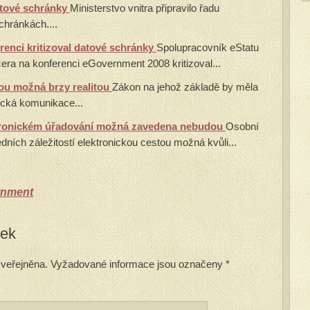
tové schránky
Ministerstvo vnitra připravilo řadu
chránkách....
renci kritizoval datové schránky
Spolupracovník eStatu
era na konferenci eGovernment 2008 kritizoval...
ou možná brzy realitou
Zákon na jehož základě by měla
nická komunikace...
ektronickém úřadování možná zavedena nebudou
Osobní
edních záležitostí elektronickou cestou možná kvůli...
rnment
vek
veřejněna.
Vyžadované informace jsou označeny
*