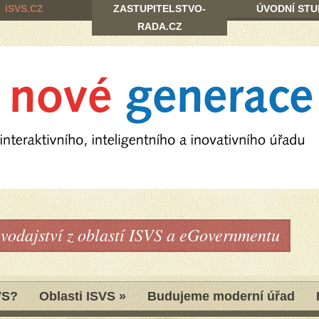
ISVS.CZ
ZASTUPITELSTVO-
ÚVODNÍ STU
RADA.CZ
avodajství z oblastí ISVS a eGovernmentu
VS?
Oblasti ISVS
»
Budujeme moderní úřad