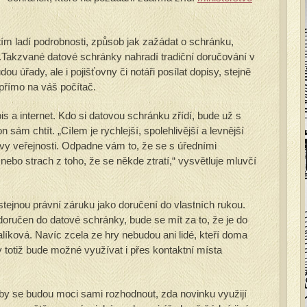
m ladí podrobnosti, způsob jak zažádat o schránku,
a.Takzvané datové schránky nahradí tradiční doručování v
ou úřady, ale i pojišťovny či notáři posílat dopisy, stejně
 přímo na váš počítač.
is a internet. Kdo si datovou schránku zřídí, bude už s
 sám chtít. „Cílem je rychlejší, spolehlivější a levnější
vy veřejnosti. Odpadne vám to, že se s úředními
nebo strach z toho, že se někde ztratí,“ vysvětluje mluvčí
tejnou právní záruku jako doručení do vlastních rukou.
doručen do datové schránky, bude se mít za to, že je do
líková. Navíc zcela ze hry nebudou ani lidé, kteří doma
 totiž bude možné využívat i přes kontaktní místa
oby se budou moci sami rozhodnout, zda novinku využijí