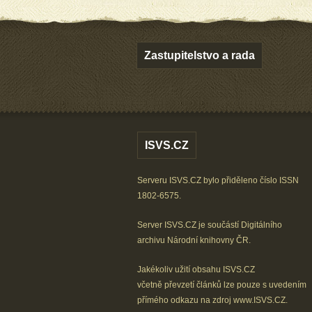
Zastupitelstvo a rada
ISVS.CZ
Serveru ISVS.CZ bylo přiděleno číslo ISSN
1802-6575.
Server ISVS.CZ je součástí
Digitálního
archivu
Národní knihovny ČR
.
Jakékoliv užití obsahu ISVS.CZ
včetně převzetí článků lze
pouze s uvedením
přímého odkazu na zdroj
www.ISVS.CZ
.