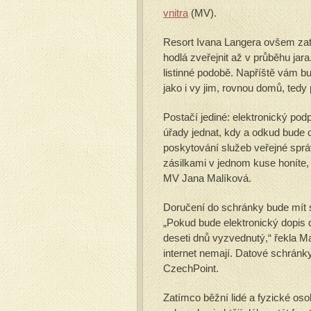
vnitra
(MV).
Resort Ivana Langera ovšem zatí
hodlá zveřejnit až v průběhu jar
listinné podobě. Napříště vám bud
jako i vy jim, rovnou domů, tedy
Postačí jediné: elektronický podp
úřady jednat, kdy a odkud bude on
poskytování služeb veřejné sprá
zásilkami v jednom kuse honíte, 
MV Jana Malíková.
Doručení do schránky bude mít s
„Pokud bude elektronický dopis 
deseti dnů vyzvednutý,“ řekla Ma
internet nemají. Datové schránky
CzechPoint.
Zatímco běžní lidé a fyzické os