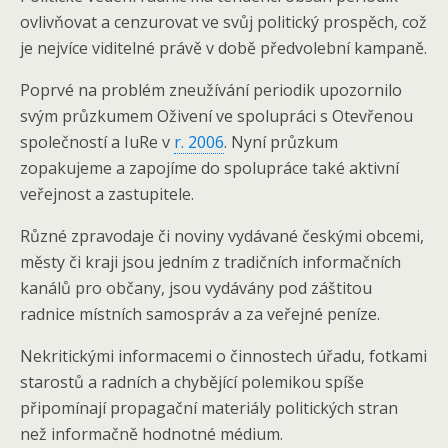
ovlivňovat a cenzurovat ve svůj politický prospěch, což
je nejvíce viditelné právě v době předvolební kampaně.
Poprvé na problém zneužívání periodik upozornilo
svým průzkumem Oživení ve spolupráci s Otevřenou
společností a IuRe v
r. 2006
. Nyní průzkum
zopakujeme a zapojíme do spolupráce také aktivní
veřejnost a zastupitele.
Různé zpravodaje či noviny vydávané českými obcemi,
městy či kraji jsou jedním z tradičních informačních
kanálů pro občany, jsou vydávány pod záštitou
radnice místních samospráv a za veřejné peníze.
Nekritickými informacemi o činnostech úřadu, fotkami
starostů a radních a chybějící polemikou spíše
připomínají propagační materiály politických stran
než informačně hodnotné médium.