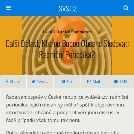
ISVS.CZ
13.10.2014 • No Comments
Další Oblast, Kterou Budou Občané Sledovat:
Radniční Periodika?
Share
Tweet
Pin
Mail
SMS
Řada samospráv v České republice vydává tzv. radniční
periodika. Jejich obsah by měl přispět k objektivnímu
informování občanů a podpořit veřejnou diskusi. V
řadě případů však tomu tak není.
Politické vedení radnic má tendenci obsah periodik