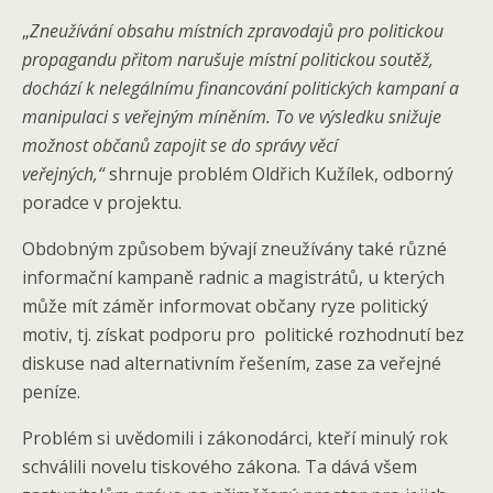
„
Zneužívání obsahu místních zpravodajů pro politickou
propagandu přitom narušuje místní politickou soutěž,
dochází k nelegálnímu financování politických kampaní a
manipulaci s veřejným míněním. To ve výsledku snižuje
možnost občanů zapojit se do správy věcí
veřejných,“
shrnuje problém Oldřich Kužílek, odborný
poradce v projektu.
Obdobným způsobem bývají zneužívány také různé
informační kampaně radnic a magistrátů, u kterých
může mít záměr informovat občany ryze politický
motiv, tj. získat podporu pro politické rozhodnutí bez
diskuse nad alternativním řešením, zase za veřejné
peníze.
Problém si uvědomili i zákonodárci, kteří minulý rok
schválili novelu tiskového zákona. Ta dává všem