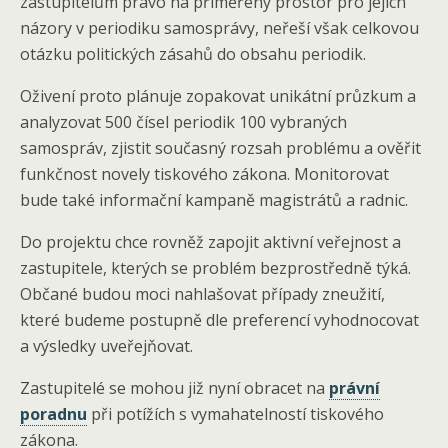
zastupitelům právo na přiměřený prostor pro jejich
názory v periodiku samosprávy, neřeší však celkovou
otázku politických zásahů do obsahu periodik.
Oživení proto plánuje zopakovat unikátní průzkum a
analyzovat 500 čísel periodik 100 vybraných
samospráv, zjistit současný rozsah problému a ověřit
funkčnost novely tiskového zákona. Monitorovat
bude také informační kampaně magistrátů a radnic.
Do projektu chce rovněž zapojit aktivní veřejnost a
zastupitele, kterých se problém bezprostředně týká.
Občané budou moci nahlašovat případy zneužití,
které budeme postupně dle preferencí vyhodnocovat
a výsledky uveřejňovat.
Zastupitelé se mohou již nyní obracet na
právní
poradnu
při potížích s vymahatelností tiskového
zákona.