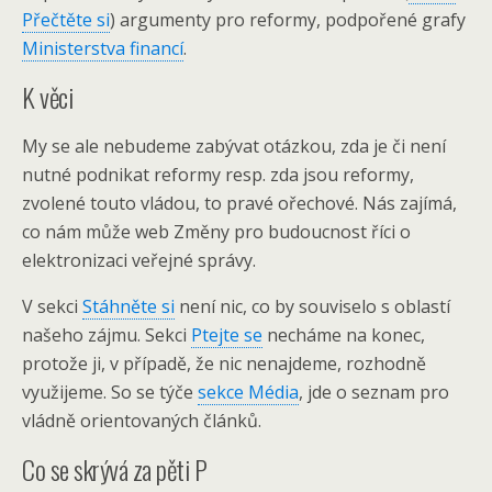
Přečtěte si
) argumenty pro reformy, podpořené grafy
Ministerstva financí
.
K věci
My se ale nebudeme zabývat otázkou, zda je či není
nutné podnikat reformy resp. zda jsou reformy,
zvolené touto vládou, to pravé ořechové. Nás zajímá,
co nám může web Změny pro budoucnost říci o
elektronizaci veřejné správy.
V sekci
Stáhněte si
není nic, co by souviselo s oblastí
našeho zájmu. Sekci
Ptejte se
necháme na konec,
protože ji, v případě, že nic nenajdeme, rozhodně
využijeme. So se týče
sekce Média
, jde o seznam pro
vládně orientovaných článků.
Co se skrývá za pěti P