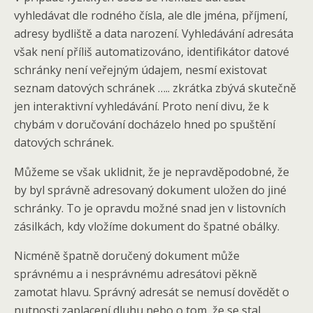
vyhledávat dle rodného čísla, ale dle jména, příjmení,
adresy bydliště a data narození. Vyhledávání adresáta
však není příliš automatizováno, identifikátor datové
schránky není veřejným údajem, nesmí existovat
seznam datových schránek ….. zkrátka zbývá skutečně
jen interaktivní vyhledávání. Proto není divu, že k
chybám v doručování docházelo hned po spuštění
datových schránek.
Můžeme se však uklidnit, že je nepravděpodobné, že
by byl správně adresovaný dokument uložen do jiné
schránky. To je opravdu možné snad jen v listovních
zásilkách, kdy vložíme dokument do špatné obálky.
Nicméně špatně doručený dokument může
správnému a i nesprávnému adresátovi pěkně
zamotat hlavu. Správný adresát se nemusí dovědět o
nutnosti zaplacení dluhu nebo o tom, že se stal