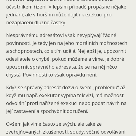
účastníkem řízení. V lepším případě propásne nějaké
jednání, ale v horším může dojít i k exekuci pro
nezaplacení dlužné částky.
Nesprávnému adresátovi však nevyplývají žádné
povinnosti. Je tedy jen na jeho morálních možnostech
a schopnostech, co s tím udělá. Nejlepší je, upozornit
odesílatele o chybě, pokud můžeme a víme, je dobré
upozornit správného adresáta, že se na něj něco
chystá. Povinností to však opravdu není.
Když se správný adresát dozví o svém „problému“ až
když mu např. exekutor vypíná televizi, má možnost
odvolání proti nařízené exekuci nebo podat návrh na
její zastavení a zpochybnit doručení.
Ovšem jak víme často ze svých, ale také ze
zveřejňovaných zkušeností, soudy, věčné odvolávání