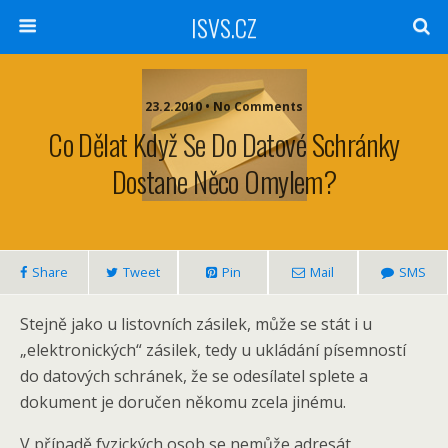
ISVS.CZ
23.2.2010 • No Comments
Co Dělat Když Se Do Datové Schránky
Dostane Něco Omylem?
Share
Tweet
Pin
Mail
SMS
Stejně jako u listovních zásilek, může se stát i u
„elektronických“ zásilek, tedy u ukládání písemností
do datových schránek, že se odesílatel splete a
dokument je doručen někomu zcela jinému.
V případě fyzických osob se nemůže adresát