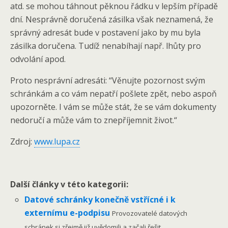
atd. se mohou táhnout pěknou řádku v lepším případě
dní. Nesprávně doručená zásilka však neznamená, že
správný adresát bude v postavení jako by mu byla
zásilka doručena. Tudíž nenabíhají např. lhůty pro
odvolání apod.
Proto nesprávní adresáti: “Věnujte pozornost svým
schránkám a co vám nepatří pošlete zpět, nebo aspoň
upozorněte. I vám se může stát, že se vám dokumenty
nedoručí a může vám to znepříjemnit život.“
Zdroj:
www.lupa.cz
Další články v této kategorii:
Datové schránky konečně vstřícné i k
externímu e-podpisu
Provozovatelé datových
schránek si zřejmě již uvědomili a začali řešit...