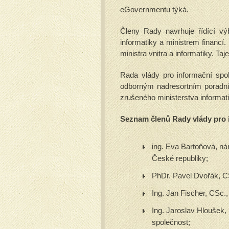
eGovernmentu týká.
Členy Rady navrhuje řídící výb
informatiky a ministrem financí
ministra vnitra a informatiky. T
Rada vlády pro informační spo
odborným nadresortním poradním
zrušeného ministerstva informati
Seznam členů Rady vlády pro 
ing. Eva Bartoňová, ná
České republiky;
PhDr. Pavel Dvořák, C
Ing. Jan Fischer, CSc.
Ing. Jaroslav Hloušek,
společnost;