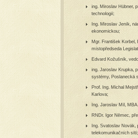
ing. Miroslav Hübner,
technologií;
Ing. Miroslav Jeník, ná
ekonomickou;
Mgr. František Korbel,
místopředseda Legislat
Edvard Kožušník, vedou
ing. Jaroslav Krupka, 
systémy, Poslanecká 
Prof. Ing. Michal Mejstř
Karlova;
Ing. Jaroslav Míl, MBA
RNDr. Igor Němec, pře
Ing. Svatoslav Novák,
telekomunikačních sítí;