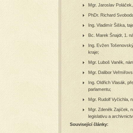
Mgr. Jaroslav Poláček, 
PhDr. Richard Svoboda
Ing. Vladimír Šiška, 
Bc. Marek Šnajdr, 1. n
Ing. Evžen Tošenovský
kraje;
Mgr. Luboš Vaněk, nám
Mgr. Dalibor Veřmiřovs
Ing. Oldřich Vlasák, 
parlamentu;
Mgr. Rudolf Vyčichla, 
Mgr. Zdeněk Zajíček, n
legislativu a archivnictv
Související články: