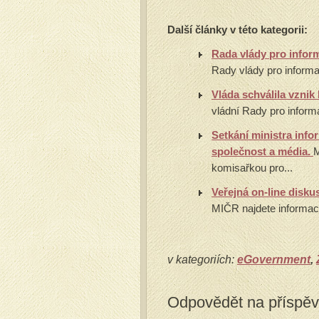
Další články v této kategorii:
Rada vlády pro infor
Rady vlády pro informa
Vláda schválila vzni
vládní Rady pro informa
Setkání ministra inf
společnost a média.
M
komisařkou pro...
Veřejná on-line disk
MIČR najdete informaci 
v kategoriích:
eGovernment
,
Odpovědět na příspě