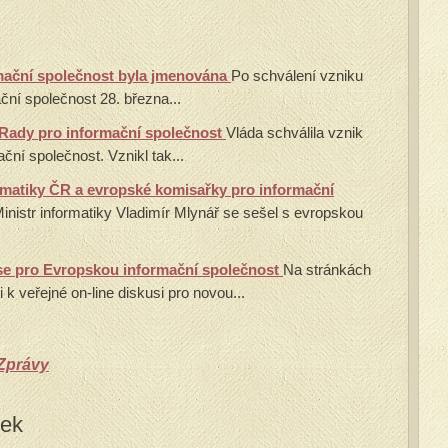
mační společnost byla jmenována
Po schválení vzniku
ční společnost 28. března...
k Rady pro informační společnost
Vláda schválila vznik
ční společnost. Vznikl tak...
ormatiky ČR a evropské komisařky pro informační
inistr informatiky Vladimír Mlynář se sešel s evropskou
use pro Evropskou informační společnost
Na stránkách
k veřejné on-line diskusi pro novou...
Zprávy
vek