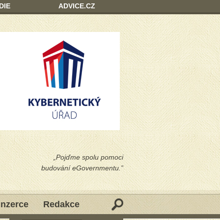
DIE
ADVICE.CZ
„Pojďme spolu pomoci
budování eGovernmentu.”
Inzerce
Redakce