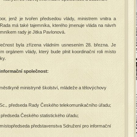
or, jenž je tvořen předsedou vlády, ministrem vnitra a
. Rada má také tajemníka, kterého jmenuje vláda na návrh
ajemníkem rady je Jitka Pavlonová.
lečnost byla zřízena vládním usnesením 28. března. Je
 orgánem vlády, který bude plnit koordinační roli místo
ky.
informační společnost:
městkyně ministryně školství, mládeže a tělovýchovy
Sc., předseda Rady Českého telekomunikačního úřadu;
, předseda Českého statistického úřadu;
 místopředseda představenstva Sdružení pro informační