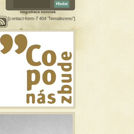
Registrace novinek
[contact-form-7 404 "Nenalezeno"]