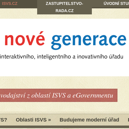
ISVS.CZ
ZASTUPITELSTVO-
ÚVODNÍ STU
RADA.CZ
avodajství z oblastí ISVS a eGovernmentu
VS?
Oblasti ISVS
»
Budujeme moderní úřad