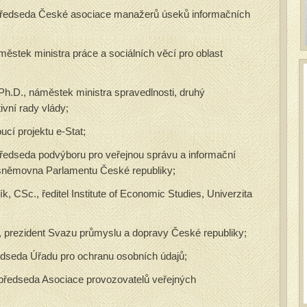
 předseda České asociace manažerů úseků informačních
městek ministra práce a sociálních věcí pro oblast
 Ph.D., náměstek ministra spravedlnosti, druhý
ivní rady vlády;
cí projektu e-Stat;
předseda podvýboru pro veřejnou správu a informační
sněmovna Parlamentu České republiky;
ík, CSc., ředitel Institute of Economic Studies, Univerzita
, prezident Svazu průmyslu a dopravy České republiky;
dseda Úřadu pro ochranu osobních údajů;
 předseda Asociace provozovatelů veřejných