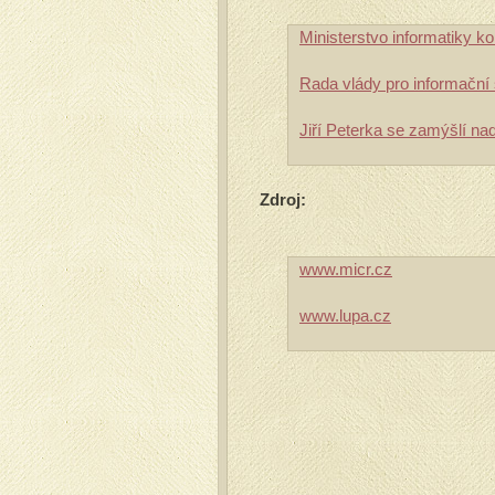
Ministerstvo informatiky ko
Rada vlády pro informační
Jiří Peterka se zamýšlí na
Zdroj:
www.micr.cz
www.lupa.cz