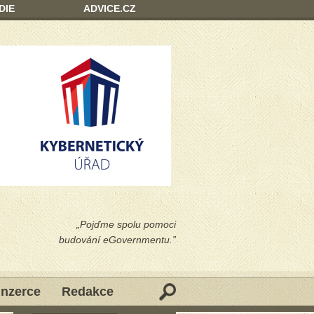
DIE
ADVICE.CZ
„Pojďme spolu pomoci
budování eGovernmentu.”
Inzerce
Redakce