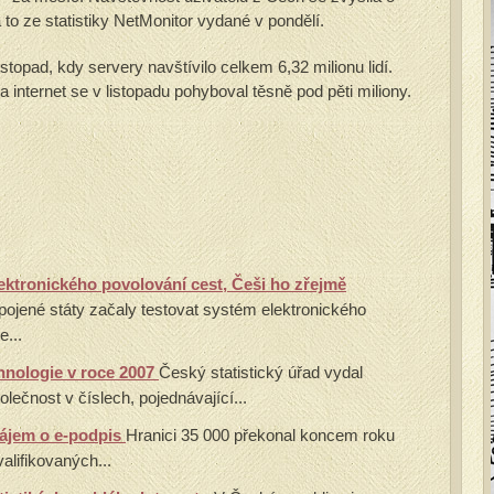
 to ze statistiky NetMonitor vydané v pondělí.
opad, kdy servery navštívilo celkem 6,32 milionu lidí.
 internet se v listopadu pohyboval těsně pod pěti miliony.
ektronického povolování cest, Češi ho zřejmě
pojené státy začaly testovat systém elektronického
e...
chnologie v roce 2007
Český statistický úřad vydal
olečnost v číslech, pojednávající...
zájem o e-podpis
Hranici 35 000 překonal koncem roku
alifikovaných...