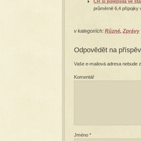
ČR si polepšila ve st
průměrně 6,4 přípojky 
v kategoriích:
Různé
,
Zprávy
Odpovědět na příspě
Vaše e-mailová adresa nebude z
Komentář
Jméno
*