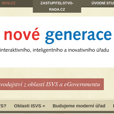
ISVS.CZ
ZASTUPITELSTVO-
ÚVODNÍ STU
RADA.CZ
avodajství z oblastí ISVS a eGovernmentu
VS?
Oblasti ISVS
»
Budujeme moderní úřad