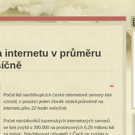
a internetu v průměru
síčně
Počet lidí navštěvujících české internetové servery loni
vzrostl, v prosinci jeden člověk strávil průměrně na
internetu přes 22 hodin měsíčně.
Počet návštěvníků tuzemských internetových serverů
se loni zvýšil o 390.000 na prosincových 6,29 milionu lidí
za měsíc. Návštěvnost uživatelů z Čech se zvýšila o