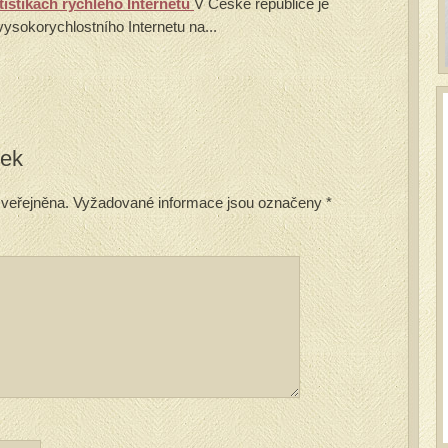
atistikách rychlého Internetu
V České republice je
vysokorychlostního Internetu na...
vek
veřejněna.
Vyžadované informace jsou označeny
*