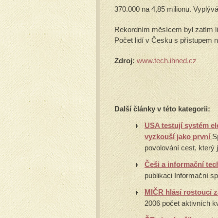
370.000 na 4,85 milionu. Vyplývá
Rekordním měsícem byl zatím list
Počet lidí v Česku s přístupem na
Zdroj:
www.tech.ihned.cz
Další články v této kategorii:
USA testují systém el
vyzkouší jako první
S
povolování cest, který j
Češi a informační te
publikaci Informační sp
MIČR hlásí rostoucí 
2006 počet aktivních kv