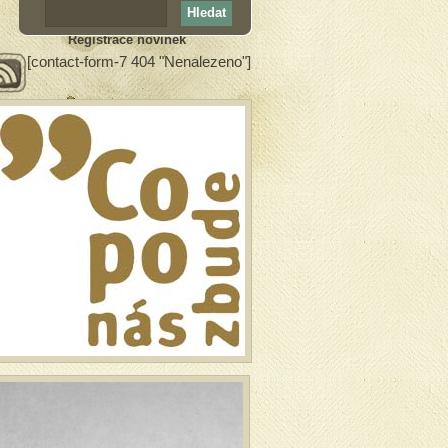
Registrace novinek
[contact-form-7 404 "Nenalezeno"]