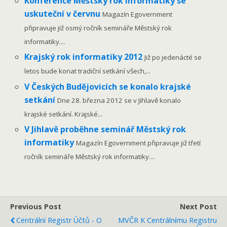
Konference Městský rok informatiky se
uskuteční v červnu
Magazín Egovernment
připravuje již osmý ročník semináře Městský rok
informatiky....
Krajský rok informatiky 2012
Již po jedenácté se
letos bude konat tradiční setkání všech,...
V Českých Budějovicích se konalo krajské
setkání
Dne 28. března 2012 se v Jihlavě konalo
krajské setkání. Krajské...
V Jihlavě proběhne seminář Městský rok
informatiky
Magazín Egovernment připravuje již třetí
ročník semináře Městský rok informatiky....
Previous Post
Next Post
Centrální Registr Účtů - O
MVČR K Centrálnímu Registru