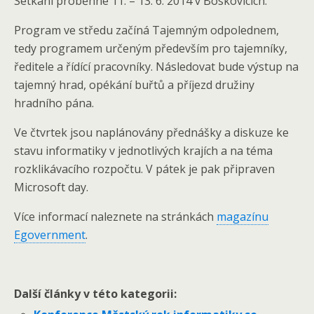
Setkání proběhne 11. – 13. 6. 2014 v Boskovicích.
Program ve středu začíná Tajemným odpolednem,
tedy programem určeným především pro tajemníky,
ředitele a řídící pracovníky. Následovat bude výstup na
tajemný hrad, opékání buřtů a příjezd družiny
hradního pána.
Ve čtvrtek jsou naplánovány přednášky a diskuze ke
stavu informatiky v jednotlivých krajích a na téma
rozklikávacího rozpočtu. V pátek je pak připraven
Microsoft day.
Více informací naleznete na stránkách
magazínu
Egovernment
.
Další články v této kategorii: