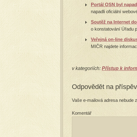
Portál OSN byl napade
napadli oficiální webov
Soutěž na Internet d
o konstatování Úřadu p
Veřejná on-line disk
MIČR najdete informaci 
v kategoriích:
Přístup k info
Odpovědět na příspě
Vaše e-mailová adresa nebude z
Komentář