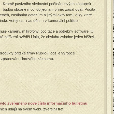
Kromě pasivního sledování počínání svých zástupců
budou občané moci do jednání přímo zasahovat. Počítá
tách, zasíláním dotazům a jinými aktivitami, díky které
iroké veřejnosti nad děním v komunální politice.
nuje kamery, mikrofony, počítače a potřebný software. O
té zařízení svědčí i fakt, že obsluhu zvládne jeden běžný
odukty britské firmy Public-i, což je výrobce
a zpracování filmového záznamu.
lo zveřejněno nové číslo informačního bulletinu
ích údajů na svém webu zveřejnil třetí...