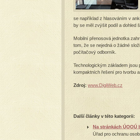
se například z hlasováním v anke
by se měl zvýšit podíl a dohled š
Mobilní přenosová jednotka zahr
tom, že se nejedná o žádné složi
počítačový odborník.
Technologickým základem jsou pr
kompaktních řešení pro tvorbu 
Zdroj:
www.DigiWeb.cz
Další články v této kategorii:
Na stránkách ÚOOÚ by
Úřad pro ochranu osobn