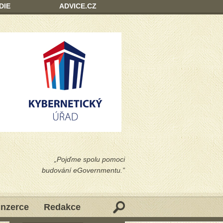
DIE
ADVICE.CZ
„Pojďme spolu pomoci
budování eGovernmentu.”
Inzerce
Redakce