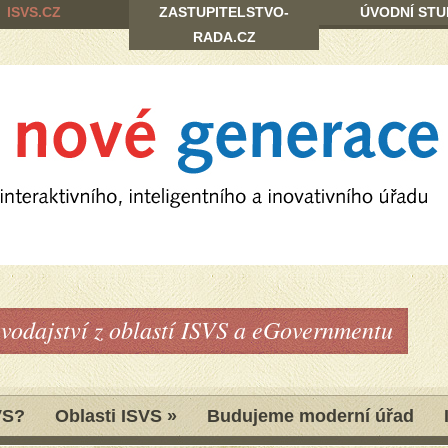
ISVS.CZ
ZASTUPITELSTVO-
ÚVODNÍ STU
RADA.CZ
avodajství z oblastí ISVS a eGovernmentu
VS?
Oblasti ISVS
»
Budujeme moderní úřad