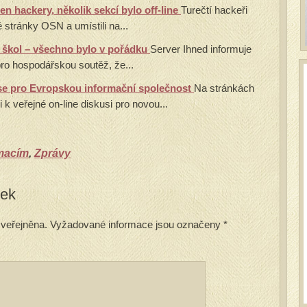
n hackery, několik sekcí bylo off-line
Turečtí hackeři
é stránky OSN a umístili na...
o škol – všechno bylo v pořádku
Server Ihned informuje
ro hospodářskou soutěž, že...
use pro Evropskou informační společnost
Na stránkách
k veřejné on-line diskusi pro novou...
rmacím
,
Zprávy
vek
veřejněna.
Vyžadované informace jsou označeny
*