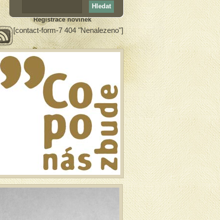
Registrace novinek
[contact-form-7 404 "Nenalezeno"]