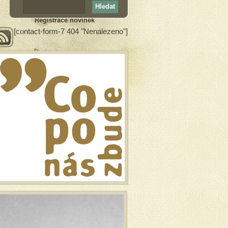
Registrace novinek
[contact-form-7 404 "Nenalezeno"]