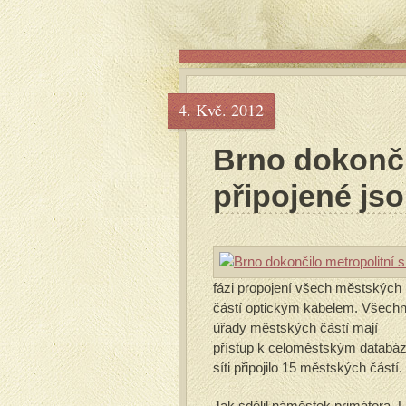
4. Kvě. 2012
Brno dokončil
připojené jso
fázi propojení všech městských
částí optickým kabelem. Všech
úřady městských částí mají
přístup k celoměstským databá
síti připojilo 15 městských částí.
Jak sdělil náměstek primátora, L