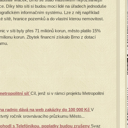
ce. Díky této síti si budou moci lidé na úřadech jednoduše
ografickém informačním systému. Lze z něj například
ké sítě, hranice pozemků a do vlastní kterou nemovitost.
ic v síti byly přes 71 miliónů korun, město platilo 15%
 milionu korun. Zbytek financní získalo Brno z dotací
amu.
etropolitní síť
Cíl, jenž si v rámci projektu Metropolitní
na radnic dává na web zakázky do 100 000 Kč
V
 čtvrtý ročník srovnávacího průzkumu Město...
dohodl s Telefónikou, poplatky budou zrušeny
Svaz