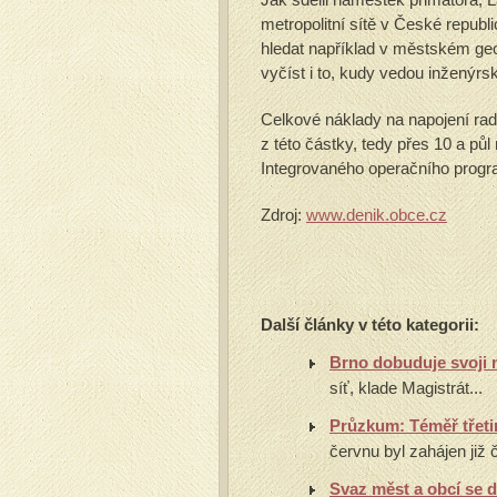
metropolitní sítě v České republi
hledat například v městském ge
vyčíst i to, kudy vedou inženýrs
Celkové náklady na napojení radn
z této částky, tedy přes 10 a půl
Integrovaného operačního progr
Zdroj:
www.denik.obce.cz
Další články v této kategorii:
Brno dobuduje svoji m
síť, klade Magistrát...
Průzkum: Téměř třeti
červnu byl zahájen již
Svaz měst a obcí se 