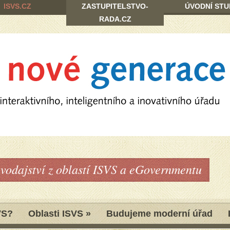
ISVS.CZ
ZASTUPITELSTVO-
ÚVODNÍ STU
RADA.CZ
avodajství z oblastí ISVS a eGovernmentu
VS?
Oblasti ISVS
»
Budujeme moderní úřad