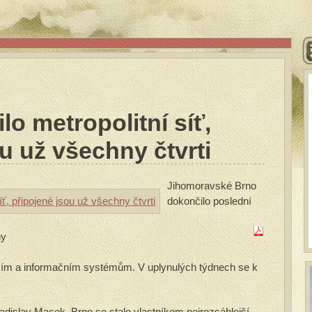
o metropolitní síť,
u už všechny čtvrti
Jihomoravské Brno
dokončilo poslední
ny
zím a informačním systémům. V uplynulých týdnech se k
adislav Macek, Brno se stalo vlastníkem nejrozsáhlejší