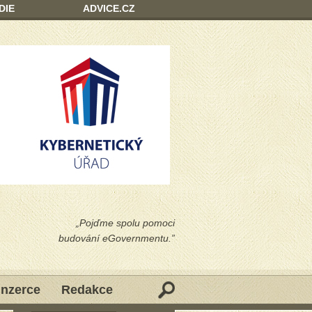
DIE
ADVICE.CZ
„Pojďme spolu pomoci
budování eGovernmentu.”
Inzerce
Redakce