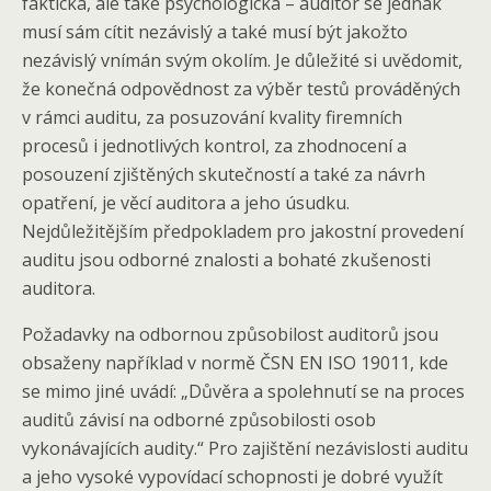
faktická, ale také psychologická – auditor se jednak
musí sám cítit nezávislý a také musí být jakožto
nezávislý vnímán svým okolím. Je důležité si uvědomit,
že konečná odpovědnost za výběr testů prováděných
v rámci auditu, za posuzování kvality firemních
procesů i jednotlivých kontrol, za zhodnocení a
posouzení zjištěných skutečností a také za návrh
opatření, je věcí auditora a jeho úsudku.
Nejdůležitějším předpokladem pro jakostní provedení
auditu jsou odborné znalosti a bohaté zkušenosti
auditora.
Požadavky na odbornou způsobilost auditorů jsou
obsaženy například v normě ČSN EN ISO 19011, kde
se mimo jiné uvádí: „Důvěra a spolehnutí se na proces
auditů závisí na odborné způsobilosti osob
vykonávajících audity.“ Pro zajištění nezávislosti auditu
a jeho vysoké vypovídací schopnosti je dobré využít