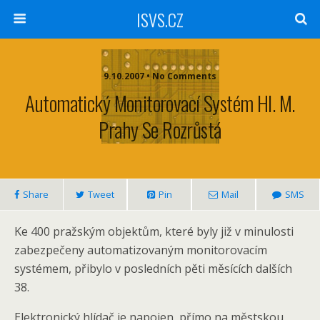
ISVS.CZ
9.10.2007 • No Comments
Automatický Monitorovací Systém Hl. M.
Prahy Se Rozrůstá
Share
Tweet
Pin
Mail
SMS
Ke 400 pražským objektům, které byly již v minulosti
zabezpečeny automatizovaným monitorovacím
systémem, přibylo v posledních pěti měsících dalších
38.
Elektronický hlídač je napojen přímo na městskou