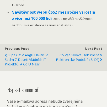
15 let od...
Návštěvnost webu ČSSZ meziročně vzrostla
o více než 100 000 lidí
Dosud největší návštěvnost
za dobu své existence zaznamenal letos v...
Previous Post
Next Post
Lupa.cz: V Anglii Havaruje
Co Vše Skrývá Dokument V
Sedm Z Deseti Vládních IT
Elektronické Podobě (8. Díl)
Projektů. A Co U Nás?
Napsat komentář
Vaše e-mailová adresa nebude zveřejněna.
Vyžadované informace jsou označeny
*