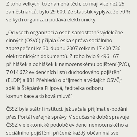
Z toho velkých, to znamená těch, co mají více než 25
zaměstnanců, bylo 29 600. Ze statistik vyplývá, že 70 %
velkých organizací podává elektronicky.
„Od všech organizací a osob samostatně výdělečně
činných (OSVČ) přijala Česká správa sociálního
zabezpečení ke 30. dubnu 2007 celkem 17 400 736
elektronických dokumentů. Z toho bylo 9 496 167
přihlášek a odhlášek k nemocenskému pojištění (P/O),
7 014 672 evidenčních listů důchodového pojištění
(ELDP) a 881 Přehledů o příjmech a výdajích OSVČ,“
sdělila Štěpánka Filipová, ředitelka odboru
komunikace a tisková mluvčí.
ČSSZ byla státní institucí, jež začala přijímat e-podání
přes Portál veřejné správy. V současné době spravuje
ČSSZ v elektonické podobě evidenci nemocenského a
sociálního pojištění, přičemž každý občan má své