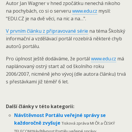
Autor Jan Wagner v hned zpočátku nenechá nikoho
na pochybách, co si o serveru
www.edu.cz
myslí:
"EDU.CZ je na dvě věci, na nic a na…".
V prvním článku z připravované série
na téma Školský
informační a vzdělávací portál rozebírá některé chyb
autorů portálu.
Pro úplnost ještě dodáváme, že portál
www.edu.cz
má
naplánovaný ostrý start až od školního roku
2006/2007, nicméně jeho vývoj (dle autora článku) trvá
s přestávkami již téměř 6 let.
Další články v této kategorii:
Návštěvnost Portálu veřejné správy se
každoročně zvyšuje
Tisková zpráva MI ČR a ČESKÝ
TELECOM:Návštěvnost Portálu veřejné správy...