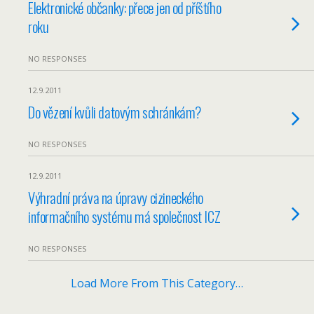
Elektronické občanky: přece jen od příštího
roku
NO RESPONSES
12.9.2011
Do vězení kvůli datovým schránkám?
NO RESPONSES
12.9.2011
Výhradní práva na úpravy cizineckého
informačního systému má společnost ICZ
NO RESPONSES
Load More From This Category…