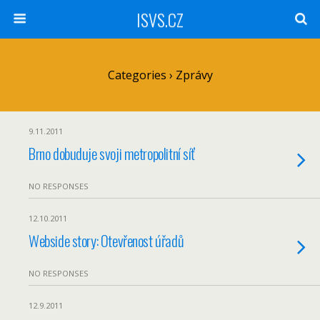
ISVS.CZ
Categories ›
Zprávy
9.11.2011
Brno dobuduje svoji metropolitní síť
NO RESPONSES
12.10.2011
Webside story: Otevřenost úřadů
NO RESPONSES
12.9.2011